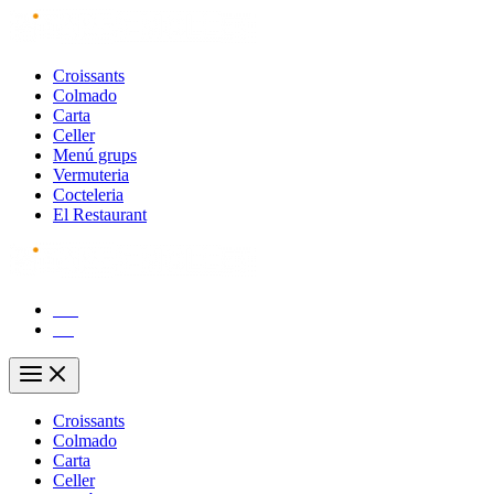
Vés
al
contingut
Croissants
Colmado
Carta
Celler
Menú grups
Vermuteria
Cocteleria
El Restaurant
CA
ES
Main
Menu
Croissants
Colmado
Carta
Celler