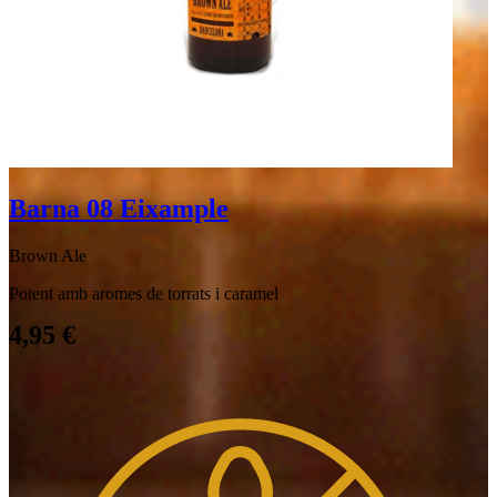
Barna 08 Eixample
Brown Ale
Potent amb aromes de torrats i caramel
4,95
€