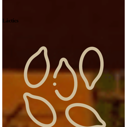
Làctics