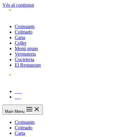
Vés al contingut
Croissants
Colmado
Carta
Celler
Menú grups
Vermuteria
Cocteleria
El Restaurant
CA
ES
Main Menu
Croissants
Colmado
Carta