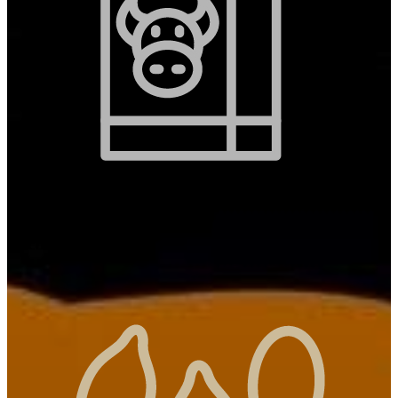
Làctics