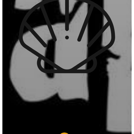
Mol·luscos