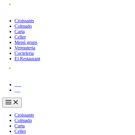
Vés
al
contingut
Croissants
Colmado
Carta
Celler
Menú grups
Vermuteria
Cocteleria
El Restaurant
CA
ES
Main
Menu
Croissants
Colmado
Carta
Celler