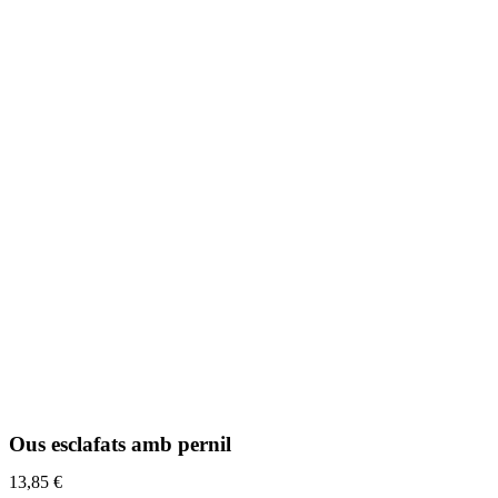
Ous esclafats amb pernil
13,85
€