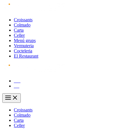
Vés
al
contingut
Croissants
Colmado
Carta
Celler
Menú grups
Vermuteria
Cocteleria
El Restaurant
CA
ES
Main
Menu
Croissants
Colmado
Carta
Celler