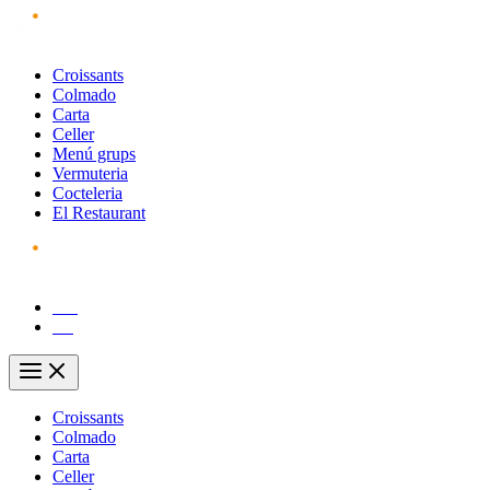
Vés
al
contingut
Croissants
Colmado
Carta
Celler
Menú grups
Vermuteria
Cocteleria
El Restaurant
CA
ES
Main
Menu
Croissants
Colmado
Carta
Celler