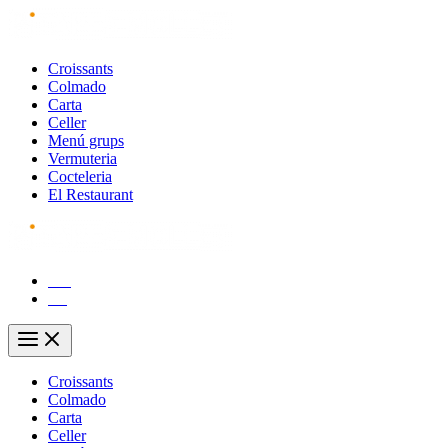
Vés
al
contingut
Croissants
Colmado
Carta
Celler
Menú grups
Vermuteria
Cocteleria
El Restaurant
CA
ES
Main
Menu
Croissants
Colmado
Carta
Celler