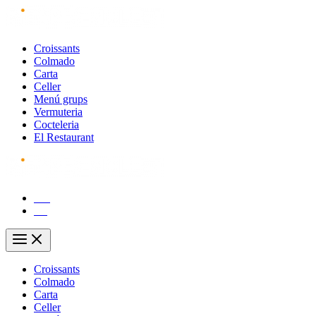
Vés
al
contingut
Croissants
Colmado
Carta
Celler
Menú grups
Vermuteria
Cocteleria
El Restaurant
CA
ES
Main
Menu
Croissants
Colmado
Carta
Celler