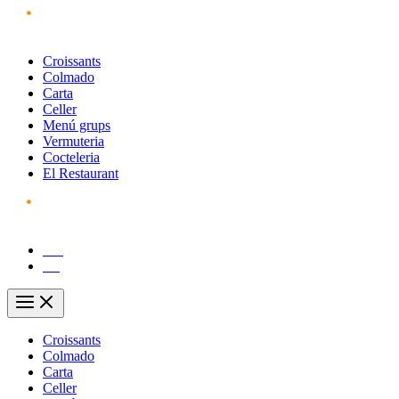
Vés
al
contingut
Croissants
Colmado
Carta
Celler
Menú grups
Vermuteria
Cocteleria
El Restaurant
CA
ES
Main
Menu
Croissants
Colmado
Carta
Celler