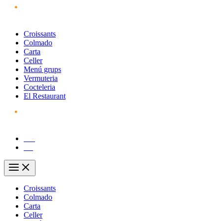
Vés
al
contingut
Croissants
Colmado
Carta
Celler
Menú grups
Vermuteria
Cocteleria
El Restaurant
CA
ES
Main
Menu
Croissants
Colmado
Carta
Celler