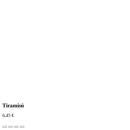
Tiramisú
6,45
€