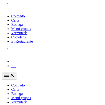
Ir
al
contenido
Colmado
Carta
Bodega
Menú grupos
Vermutería
Coctelería
El Restaurante
CA
ES
Main
Menu
Colmado
Carta
Bodega
Menú grupos
Vermutería