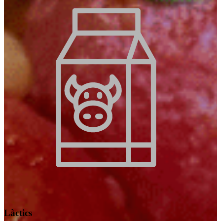
Làctics