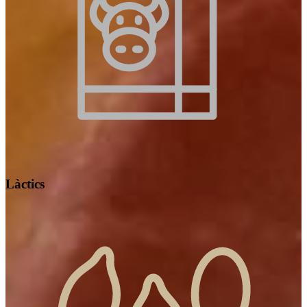
Làctics