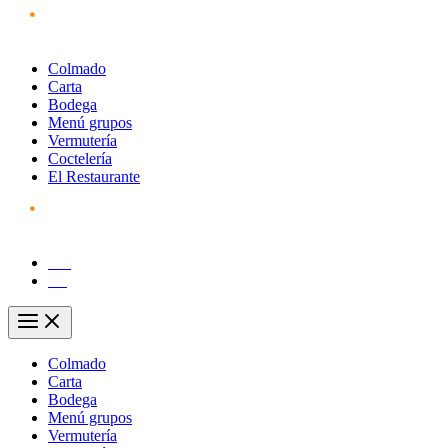
Ir
al
contenido
Colmado
Carta
Bodega
Menú grupos
Vermutería
Coctelería
El Restaurante
CA
ES
Main
Menu
Colmado
Carta
Bodega
Menú grupos
Vermutería