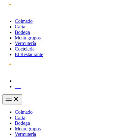
Ir
al
contenido
Colmado
Carta
Bodega
Menú grupos
Vermutería
Coctelería
El Restaurante
CA
ES
Main
Menu
Colmado
Carta
Bodega
Menú grupos
Vermutería