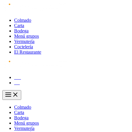
Ir
al
contenido
Colmado
Carta
Bodega
Menú grupos
Vermutería
Coctelería
El Restaurante
CA
ES
Main
Menu
Colmado
Carta
Bodega
Menú grupos
Vermutería